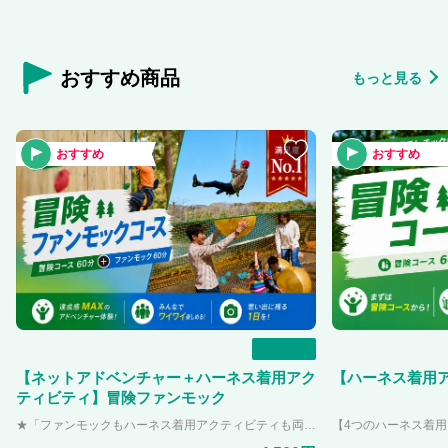
で新感覚な体験
が見れるのはこ
※ライトアップ
のため、小学生
おすすめ商品
もっと見る
ていただきます
おすすめ
おすすめ
一覧
【ネットアドベンチャー＋ハーネス着用アク
【ハーネス着用
ティビティ】冒険ファンモック
★「ファンモックもハーネス着用アクティビティも両方体験したい！！」という方におすすめ★ 冒険コースが含まれるため、小学生以上で体重が20~120kgの方が体験して頂けます。 【ネットアドベンチャー】 埼玉県内最大のネットアドベンチャー「ファンモック」。 カラフルでオシャレなデザインのネットアドベンチャーは、関東近郊でPANZA宮沢湖だけ！！ 体験して楽しむだけでなく、写真映えもする施設「映え冒険スポット」として生まれ変わりました。 4つある部屋でそれぞれの楽しみ方ができたり、とび跳ねる以外の楽しみ方をスタッフが教えてくれます！！ 【ハーネス着用アクティビティ】 ①ジップフォール 柱の上高さ約6メートルにあるデッキから滑空しながら下りてくる新感覚ジップライン。 登ったものにしか見れない景色を楽しんでください！！ 高さの恐怖を乗り越えて、一歩踏み出そう！！ ②クライミングウォール PANZA宮沢湖にそびえ立つ高さ8mの壁！！ 壁に付いているホールドを掴んで上まで登り切れば達成感を得ること間違いなし。 いろんなレベルの登り方があるので、ぜひ挑戦してみてください。 ③ツリークライミング 実際に生えている木の木登り！！ PANZA宮沢湖にあるアクティビティの中で難易度MAXです。 あなたは攻略できるかな！？ ④ジャイアントスイング 足が地面に付かない大きなブランコ！！ 宮沢湖に向かって飛び出すスリルと爽快感が味わえます。