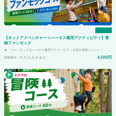
一覧
【ネットアドベンチャー＋ハーネス着用アクティビティ】冒
険ファンモック
★「ファンモックもハーネス着用アクティビティも両方体験したい！！」という方におすすめ★ 冒険コースが含まれるため、小学生以上で体重が20~120kgの方が体験して頂けます。 【ネットアドベンチャー】 埼玉県内最大のネットアドベンチャー「ファンモック」。 カラフルでオシャレなデザインのネットアドベンチャーは、関東近郊でPANZA宮沢湖だけ！！ 体験して楽しむだけでなく、写真映えもする施設「映え冒険スポット」として生まれ変わりました。 4つある部屋でそれぞれの楽しみ方ができたり、とび跳ねる以外の楽しみ方をスタッフが教えてくれます！！ 【ハーネス着用アクティビティ】 ①ジップフォール 柱の上高さ約6メートルにあるデッキから滑空しながら下りてくる新感覚ジップライン。 登ったものにしか見れない景色を楽しんでください！！ 高さの恐怖を乗り越えて、一歩踏み出そう！！ ②クライミングウォール PANZA宮沢湖にそびえ立つ高さ8mの壁！！ 壁に付いているホールドを掴んで上まで登り切れば達成感を得ること間違いなし。 いろんなレベルの登り方があるので、ぜひ挑戦してみてください。 ③ツリークライミング 実際に生えている木の木登り！！ PANZA宮沢湖にあるアクティビティの中で難易度MAXです。 あなたは攻略できるかな！？ ④ジャイアントスイング 足が地面に付かない大きなブランコ！！ 宮沢湖に向かって飛び出すスリルと爽快感が味わえます。
4,500円
開催曜日：日,月,火,水,木,金,土
おすすめ