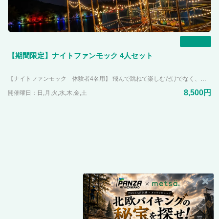
一覧
【期間限定】ナイトファンモック 4人セット
【ナイトファンモック 体験者4名用】 飛んで跳ねて楽しむだけでなく、カラフルなネットで写真映えもする施設「映え冒険スポット」が時間・期間限定でさらにパワーアップ！！ 周りは明るいけど足元は暗い！？ ライトアップされたファンモックで新感覚な体験をしてみませんか？ 花火が見れるのはこの期間、この時間だけ！！ ※ライトアップの消灯時間があり安全確保のため、小学生以上の方が参加可能とさせていただきます。
8,500円
開催曜日：日,月,火,水,木,金,土