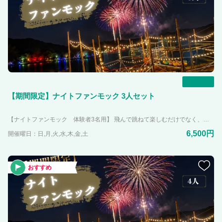
一覧
【期間限定】ナイトファンモック 3人セット
【ナイトファンモック 体験者3名用】 飛んで跳ねて楽しむだけでなく、カラフルなネットで写真映えもする施設「映え冒険スポット」が時間・期間限定でさらにパワーアップ！！ 周りは明るいけど足元は暗い！？ ライトアップされたファンモックで新感覚な体験をしてみませんか？ 花火が見れるのはこの期間、この時間だけ！！ ※ライトアップの消灯時間があり安全確保のため、小学生以上の方が参加可能とさせていただきます。
6,500円
開催曜日：日,月,火,水,木,金,土
おすすめ