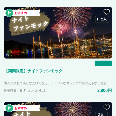
おすすめ
一覧
【期間限定】ナイトファンモック
飛んで跳ねて楽しむだけでなく、カラフルなネットで写真映えもする施設「映え冒険スポット」が時間・期間限定でさらにパワーアップ！！ 周りは明るいけど足元は暗い！？ ライトアップされたファンモックで新感覚な体験をしてみませんか？ 花火が見れるのはこの期間、この時間だけ！！ ※ライトアップの消灯時間があり安全確保のため、小学生以上の方が参加可能とさせていただきます。
2,800円
開催曜日：日,月,火,水,木,金,土
おすすめ