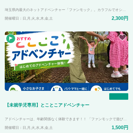
埼玉県内最大のネットアドベンチャー「ファンモック」。カラフルでオシャレなデザインのネットアドベンチャーは関東近郊でPANZA宮沢湖だけ！！ 体験して楽しむだけでなく、写真映えもする施設「映え冒険スポット」として生まれ変わりました。 2歳から体験可能で、もちろん大人も全力で遊んでOK！！ 年齢関係なく楽しんでいただけます。 4つある部屋でそれぞれの楽しみ方ができたり、みんなで遊べる楽しみ方をスタッフが教えます！!
2,300円
開催曜日：日,月,火,水,木,金,土
おすすめ
一覧
【未就学児専用】とことこアドベンチャー
アドベンチャーは、年齢関係なく体験できます！！ 「ファンモックで遊びたいけどちょっとまだ怖いかも・・・。」「子どもが小さいから遊ばせるのはちょっと・・・。」と思っている皆さんにも、アドベンチャー体験をして頂けるエリアができました🎶 1~6歳の未就学児限定エリアでたくさん身体を動かしてアドベンチャー体験をしてください😊
1,500円
開催曜日：日,月,火,水,木,金,土