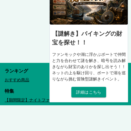
【謎解き】バイキングの財
宝を探せ！！
ファンモックや湖に浮かぶボートで仲間
と力を合わせて謎を解き、暗号を読み解
きながら財宝のありかを探し出そう！！
ランキング
ネットの上を駆け回り、ボートで湖を巡
りながら挑む冒険型謎解きイベント。
おすすめ商品
特集
詳細はこちら
【期間限定】ナイトファンモック
050-5434-2630
panzamiyazawako_staff@pajapan.com