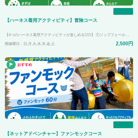
一覧
【ハーネス着用アクティビティ】冒険コース
【4つのハーネス着用アクティビティが楽しめる🧗🏻‍♀️】 ①ジップフォール 柱の上高さ約6メートルにあるデッキから滑空しながら下りてくる新感覚ジップライン。 登ったものにしか見れない景色を楽しんでください！！ 高さの恐怖を乗り越えて、一歩踏み出そう！！ ②クライミングウォール PANZA宮沢湖にそびえ立つ高さ8mの壁！！ 壁に付いているホールドを掴んで上まで登り切れば達成感を得ること間違いなし。 いろんなレベルの登り方があるので、ぜひ挑戦してみてください。 ③ツリークライミング 実際に生えている木の木登り！！ PANZA宮沢湖にあるアクティビティの中で難易度MAXです。 あなたは攻略できるかな！？ ④ジャイアントスイング 足が地面に付かない大きなブランコ！！ 宮沢湖に向かって飛び出すスリルと爽快感が味わえます。 小学生以上で体重が20~120kgの方が体験して頂けます。 よりドキドキ感を体験したい方におすすめです😁
2,500円
開催曜日：日,月,火,水,木,金,土
おすすめ
一覧
【ネットアドベンチャー】ファンモックコース