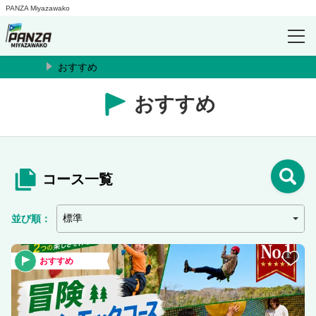
PANZA Miyazawako
HOME
おすすめ
特集
【期間限定】ナイトファンモック
おすすめ
おすすめ
コース一覧
ログイン/予約確認
並び順：
おすすめ