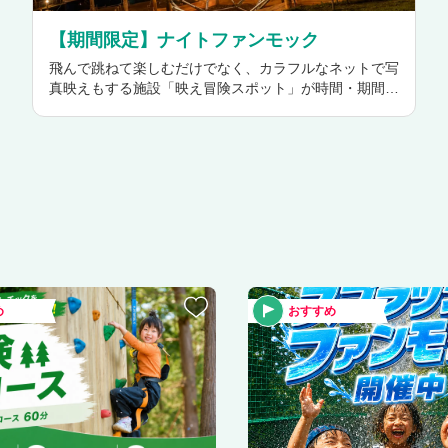
【期間限定】ナイトファンモック
飛んで跳ねて楽しむだけでなく、カラフルなネットで写
真映えもする施設「映え冒険スポット」が時間・期間限
定でさらにパワーアップ！！ 周りは明るいけど足元は
暗い！？ ライトアップされたファンモックで新感覚な
体験をしてみませんか？ 花火が見れるのはこの期間、
この時間だけ！！ ※ライトアップの消灯時間があり安
全確保のため、小学生以上の方が参加可能とさせていた
だきます。
め
おすすめ