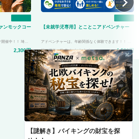
一覧
一覧
ァンモックコー
【未就学児専用】とことこアドベンチャー
※ただいまスプラッシュファンモック開催中！！ 埼玉県内最大のネットアドベンチャー「ファンモック」。カラフルでオシャレなデザインのネットアドベンチャーは関東近郊でPANZA宮沢湖だけ！！ 体験して楽しむだけでなく、写真映えもする施設「映え冒険スポット」として生まれ変わりました。 2歳から体験可能で、もちろん大人も全力で遊んでOK！！ 年齢関係なく楽しんでいただけます。 4つある部屋でそれぞれの楽しみ方ができたり、みんなで遊べる楽しみ方をスタッフが教えます！!
アドベンチャーは、年齢関係なく体験できます！！ 「ファンモックで遊びたいけどちょっとまだ怖いかも・・・。」「子どもが小さいから遊ばせるのはちょっと・・・。」と思っている皆さんにも、アドベンチャー体験をして頂けるエリアができました🎶 1~6歳の未就学児限定エリアでたくさん身体を動かしてアドベンチャー体験をしてください😊
2,300円
1,500円
開催曜日：日,月,火,水,木,金,土
【謎解き】バイキングの財宝を探