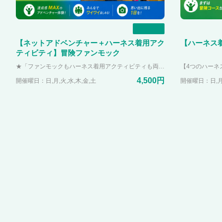
一覧
【ネットアドベンチャー＋ハーネス着用アク
【ハーネス
ティビティ】冒険ファンモック
★「ファンモックもハーネス着用アクティビティも両方体験したい！！」という方におすすめ★ 冒険コースが含まれるため、小学生以上で体重が20~120kgの方が体験して頂けます。 【ネットアドベンチャー】 埼玉県内最大のネットアドベンチャー「ファンモック」。 カラフルでオシャレなデザインのネットアドベンチャーは、関東近郊でPANZA宮沢湖だけ！！ 体験して楽しむだけでなく、写真映えもする施設「映え冒険スポット」として生まれ変わりました。 4つある部屋でそれぞれの楽しみ方ができたり、とび跳ねる以外の楽しみ方をスタッフが教えてくれます！！ 【ハーネス着用アクティビティ】 ①ジップフォール 柱の上高さ約6メートルにあるデッキから滑空しながら下りてくる新感覚ジップライン。 登ったものにしか見れない景色を楽しんでください！！ 高さの恐怖を乗り越えて、一歩踏み出そう！！ ②クライミングウォール PANZA宮沢湖にそびえ立つ高さ8mの壁！！ 壁に付いているホールドを掴んで上まで登り切れば達成感を得ること間違いなし。 いろんなレベルの登り方があるので、ぜひ挑戦してみてください。 ③ツリークライミング 実際に生えている木の木登り！！ PANZA宮沢湖にあるアクティビティの中で難易度MAXです。 あなたは攻略できるかな！？ ④ジャイアントスイング 足が地面に付かない大きなブランコ！！ 宮沢湖に向かって飛び出すスリルと爽快感が味わえます。
4,500円
開催曜日：日,月,火,水,木,金,土
開催曜日：日,月,