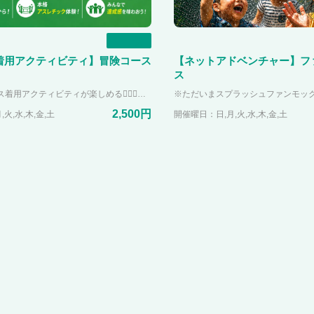
一覧
着用アクティビティ】冒険コース
【ネットアドベンチャー】フ
ス
【4つのハーネス着用アクティビティが楽しめる🧗🏻‍♀️】 ①ジップフォール 柱の上高さ約6メートルにあるデッキから滑空しながら下りてくる新感覚ジップライン。 登ったものにしか見れない景色を楽しんでください！！ 高さの恐怖を乗り越えて、一歩踏み出そう！！ ②クライミングウォール PANZA宮沢湖にそびえ立つ高さ8mの壁！！ 壁に付いているホールドを掴んで上まで登り切れば達成感を得ること間違いなし。 いろんなレベルの登り方があるので、ぜひ挑戦してみてください。 ③ツリークライミング 実際に生えている木の木登り！！ PANZA宮沢湖にあるアクティビティの中で難易度MAXです。 あなたは攻略できるかな！？ ④ジャイアントスイング 足が地面に付かない大きなブランコ！！ 宮沢湖に向かって飛び出すスリルと爽快感が味わえます。 小学生以上で体重が20~120kgの方が体験して頂けます。 よりドキドキ感を体験したい方におすすめです😁
2,500円
火,水,木,金,土
開催曜日：日,月,火,水,木,金,土